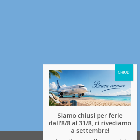
Siamo chiusi per ferie
dall’8/8 al 31/8, ci rivediamo
a settembre!